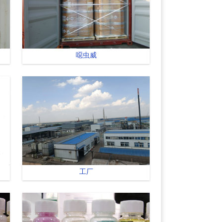
噁虫威
工厂