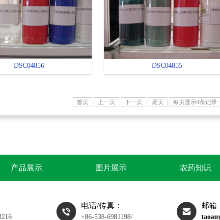
DSC04856
DSC04855
首页
上一页
下一页
尾页
每页显示9条记录
产品展示
图片展示
农药知识
电话/传真：
邮箱
3216
+86-538-6981198/
taoan