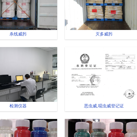
杀线威肟
灭多威肟
检测仪器
恶虫威,噁虫威登记证